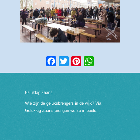
Facebook
Twitter
Pinterest
WhatsApp
Gelukkig Zaans
Wie zijn de geluksbrengers in de wijk? Via
Gelukkig Zaans brengen we ze in beeld.