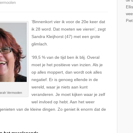
de d
Vermoolen
Elli
wee
Pie
‘Binnenkort vier ik voor de 20
e
keer dat
ik 28 word. Dat moeten we vieren’, zegt
Sandra Kleijhorst (47) met een grote
glimlach.
‘99,5 % van de tijd ben ik blij. Overal
moet je het positieve van inzien. Als je
op alles moppert, dan wordt ook alles
negatief. Er is genoeg ellende in de
wereld, waar je niets aan kunt
Sarah Vermoolen
veranderen. Je moet kijken waar je zelf
wel invloed op hebt. Aan het weer
 genieten van de kleine dingen. Zo geniet ik enorm dat de