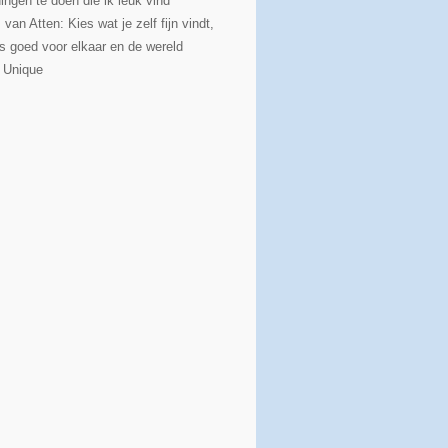
ingen te doen die ik leuk vind
s van Atten: Kies wat je zelf fijn vindt,
s goed voor elkaar en de wereld
t Unique