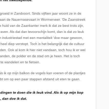
en het meeslepende.
roeid in Zandvoort. Sinds vijftien jaar woont ze in de
f aan de Nauernasevaart in Wormerveer. ‘De Zaanstreek
 huid van de Zaankanter merk ik dat ze best trots zijn,
ven. Als dat dan tevoorschijn komt, dan is dat zo leuk
en industriestad met een mentaliteit ‘doe maar gewoon,
heel diep verstopt. Toch is het belangrijk dat de cultuur
den. Ook al kom ik hier niet vandaan, toch hou ik er wel
ilanden, de polder en de stad om je heen. Het is toch
te wandelen en te fietsen.
 Als ik op mijn balkon de vogels kan voeren of de plantjes
ebt om op een paar stappen afstand uit eten te gaan.
 dingen te doen die ik leuk vind. Als ik op mijn kop
 dan doe ik dat.