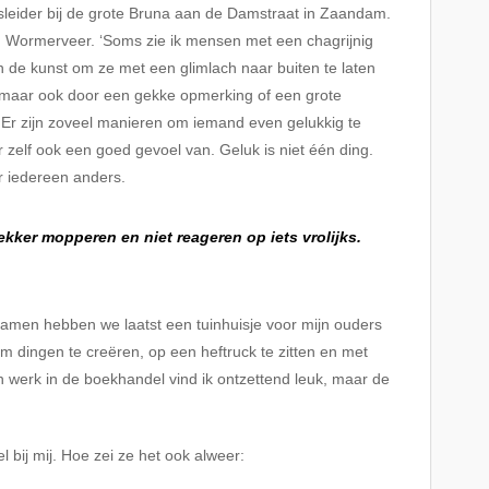
fsleider bij de grote Bruna aan de Damstraat in Zaandam.
in Wormerveer. ‘Soms zie ik mensen met een chagrijnig
an de kunst om ze met een glimlach naar buiten te laten
maar ook door een gekke opmerking of een grote
. Er zijn zoveel manieren om iemand even gelukkig te
ar zelf ook een goed gevoel van. Geluk is niet één ding.
or iedereen anders.
kker mopperen en niet reageren op iets vrolijks.
Samen hebben we laatst een tuinhuisje voor mijn ouders
om dingen te creëren, op een heftruck te zitten en met
jn werk in de boekhandel vind ik ontzettend leuk, maar de
 bij mij. Hoe zei ze het ook alweer: