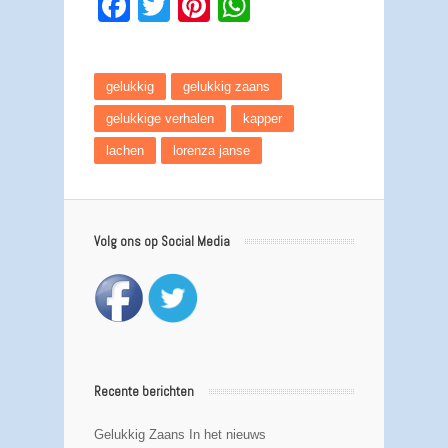
Facebook
Twitter
Pinterest
WhatsApp
gelukkig
gelukkig zaans
gelukkige verhalen
kapper
lachen
lorenza janse
Volg ons op Social Media
Recente berichten
Gelukkig Zaans In het nieuws